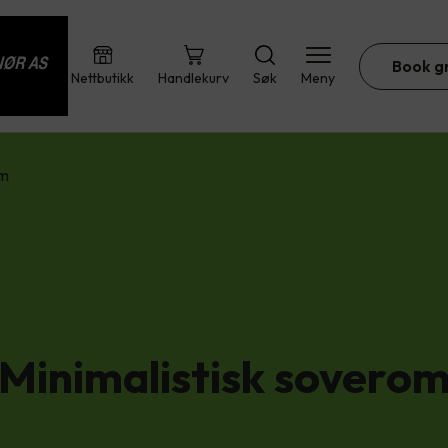
Book g
Nettbutikk
Handlekurv
Søk
Meny
om
Minimalistisk sovero