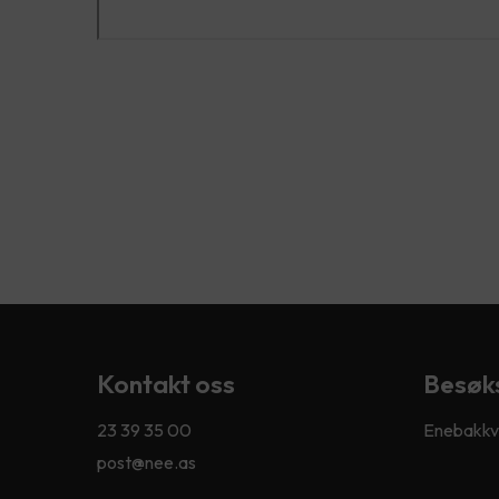
Kontakt oss
Besøk
23 39 35 00
Enebakkve
post@nee.as