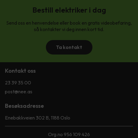
Bestill elektriker i dag
Send oss en henvendelse eller book en gratis videobefaring,
så kontakter vi deg innen kort tid.
Ta kontakt
Kontakt oss
23 39 35 00
post@nee.as
Besøksadresse
Enebakkveien 302 B, 1188 Oslo
Org.no 956 109 426