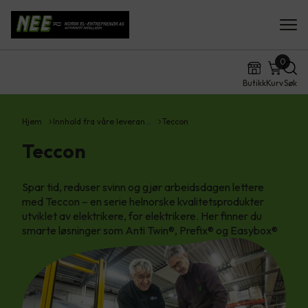
0
Butikk
Kurv
Søk
Hjem
Innhold fra våre leveran…
Teccon
Teccon
Spar tid, reduser svinn og gjør arbeidsdagen lettere
med Teccon – en serie helnorske kvalitetsprodukter
utviklet av elektrikere, for elektrikere. Her finner du
smarte løsninger som Anti Twin®, Prefix® og Easybox®