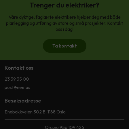
Trenger du elektriker?
Våre dyktige, faglærte elektrikere hjelper deg med både
planlegging og utføring av store og små prosjekter. Kontakt
oss i dag!
Ta kontakt
Kontakt oss
23 39 35 00
post@nee.as
Besøksadresse
Enebakkveien 302 B, 1188 Oslo
Org.no 956 109 426