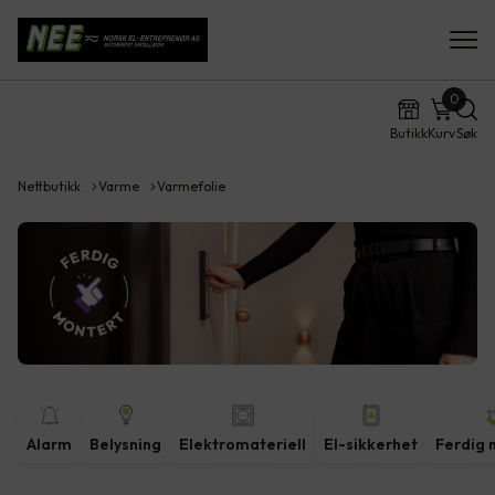
0
Butikk
Kurv
Søk
Nettbutikk
Varme
Varmefolie
Alarm
Belysning
Elektromateriell
El-sikkerhet
Ferdig 