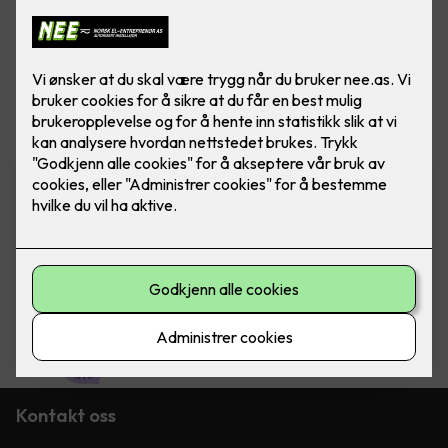
Vis flere
filtre
Varmefolie med
isolasjonsplate - Ferdig
montert pr kvm
Varmefolie 100cm som
parkettunderlag, 70m rull - fra Heatit
Controls. Pris ferdig montert per kvm.
980
,-
Kontakt oss