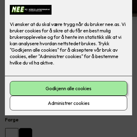
8 stk hvite LED downlights
rehab inkl. LED dimmer
Ferdig montert - Junistar ECO 2700 m/ LED
dimmer, fra SG Armaturen.
Flott LED downlight med 42 graders spredning og 30
graders vipp i to retninger til innendørs bruke, inkl. LED
dimmer. Inkludert montering.
Farge