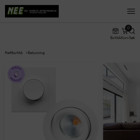
0
Butikk
Kurv
Søk
Nettbutikk
Belysning