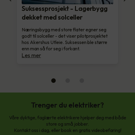
Suksessprosjekt - Lagerbygg
dekket med solceller
Næringsbygg med store flater egner seg
godt til solceller - det viser pilotprosjektet
hos Akershus Utleie. Suksessen ble større
enn man så for seg i forkant.
Les mer
Trenger du elektriker?
Våre dyktige, faglærte elektrikere hjelper deg med både
store og små jobber.
Kontakt oss i dag, eller book en gratis videobefaring!