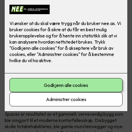
Verneverdig bygg omgjort til
kontorfellesskap
Spaces er resultatet av et gammelt, verneverdig bygg som
ble omgjort til et moderne kontorfellesskap. Da bygget
skulle totalrehabiliteres, ble gamle mursteinvegger og mye