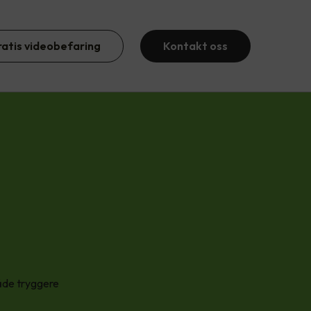
ratis videobefaring
Kontakt oss
både tryggere