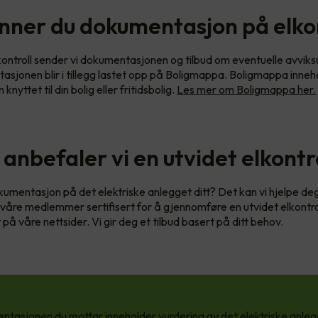
inner du dokumentasjon på elko
lkontroll sender vi dokumentasjonen og tilbud om eventuelle avviksu
sjonen blir i tillegg lastet opp på Boligmappa. Boligmappa inneh
nyttet til din bolig eller fritidsbolig.
Les mer om Boligmappa her.
anbefaler vi en utvidet elkontr
kumentasjon på det elektriske anlegget ditt? Det kan vi hjelpe d
e våre medlemmer sertifisert for å gjennomføre en utvidet elkontro
t på våre nettsider. Vi gir deg et tilbud basert på ditt behov.
tasjonen du mottar inneholder vurdering av det elektriske anle