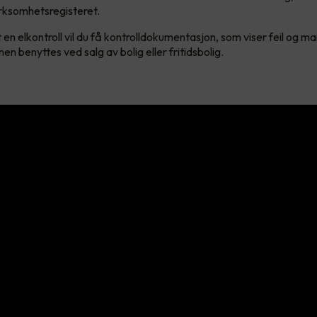
virksomhetsregisteret.
 en elkontroll vil du få kontrolldokumentasjon, som viser feil og m
n benyttes ved salg av bolig eller fritidsbolig.