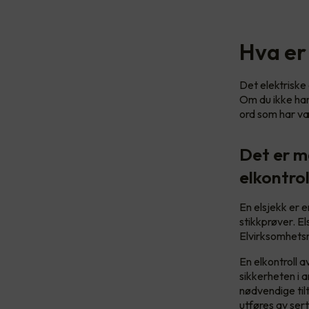
Hva er
Det elektriske
Om du ikke har
ord som har væ
Det er m
elkontro
En elsjekk er e
stikkprøver. El
Elvirksomhetsr
En elkontroll a
sikkerheten i 
nødvendige til
utføres av sert