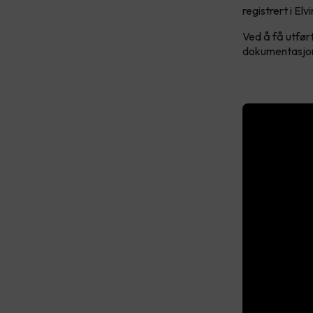
registrert i El
Ved å få utført
dokumentasjone