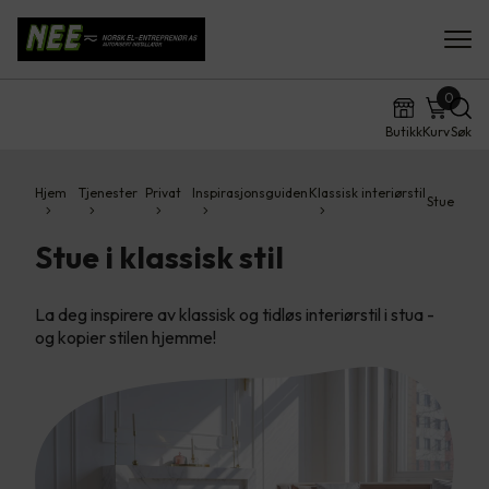
0
Butikk
Kurv
Søk
Hjem
Tjenester
Privat
Inspirasjonsguiden
Klassisk interiørstil
Stue
Stue i klassisk stil
La deg inspirere av klassisk og tidløs interiørstil i stua -
og kopier stilen hjemme!