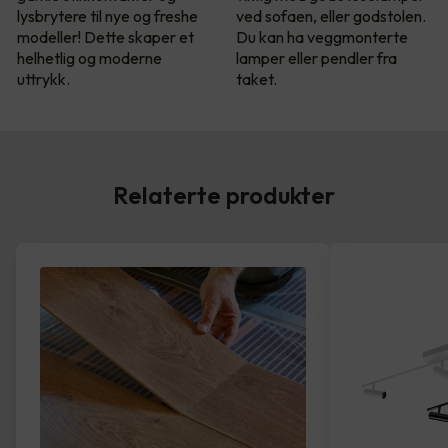
lysbrytere til nye og freshe
ved sofaen, eller godstolen.
modeller! Dette skaper et
Du kan ha veggmonterte
helhetlig og moderne
lamper eller pendler fra
uttrykk.
taket.
Relaterte produkter