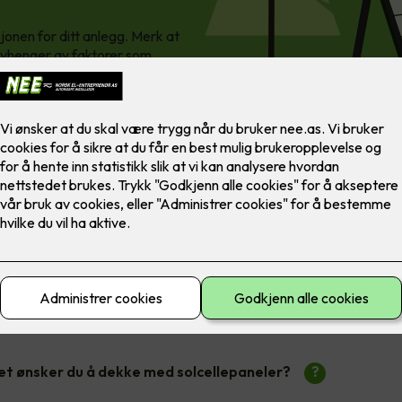
onen for ditt anlegg. Merk at
 avhenger av faktorer som
Beregn pris på solceller
t ønsker du å dekke med solcellepaneler?
?