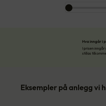
Hva inngår i 
I prisen inngår
stillas tilkomm
Eksempler på anlegg vi 