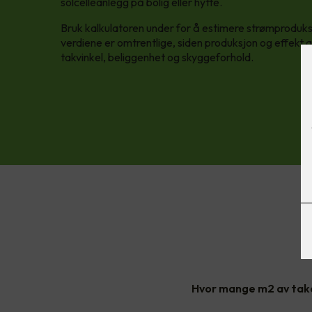
solcelleanlegg på bolig eller hytte.
Bruk kalkulatoren under for å estimere strømproduksj
verdiene er omtrentlige, siden produksjon og effekt
takvinkel, beliggenhet og skyggeforhold.
Hvor mange m2 av take