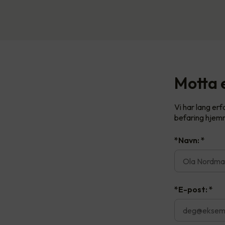
Motta e
Vi har lang er
befaring hjemm
*Navn:
*
*E-post:
*