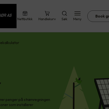
Book g
Nettbutikk
Handlekurv
Søk
Meny
lekalkulator
r
parer penger på strømregningen
soner som installerer