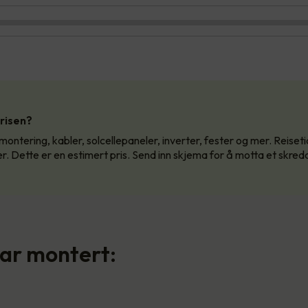
prisen?
 montering, kabler, solcellepaneler, inverter, fester og mer. Reiseti
er. Dette er en estimert pris. Send inn skjema for å motta et skred
har montert: