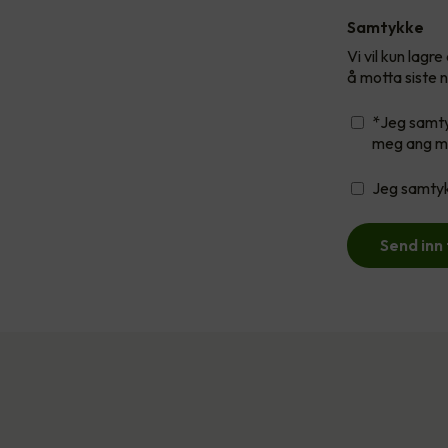
Samtykke
Vi vil kun lag
å motta siste n
*Jeg samty
meg ang m
Jeg samtykk
Send inn