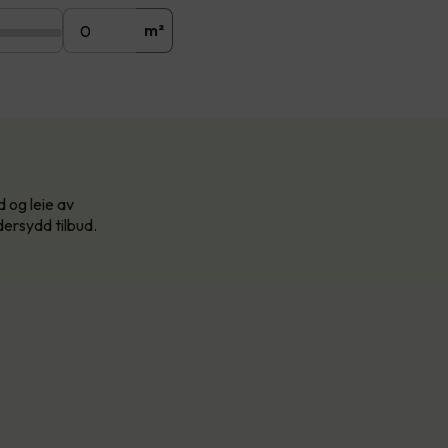
m²
d og leie av
dersydd tilbud.