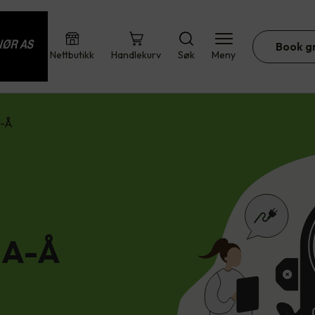
Book g
Nettbutikk
Handlekurv
Søk
Meny
A-Å
 A-Å