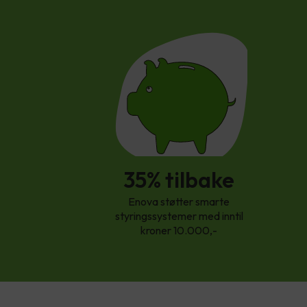
35% tilbake
Enova støtter smarte
styringssystemer med inntil
kroner 10.000,-