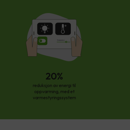
T
empe
r
atur
20%
reduksjon av energi til
oppvarming, med et
varmestyringssystem