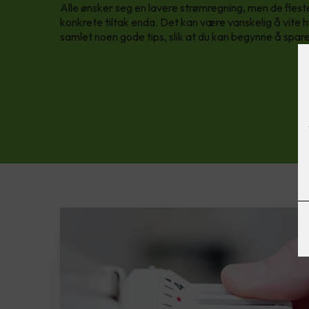
Alle ønsker seg en lavere strømregning, men de fles
konkrete tiltak enda. Det kan være vanskelig å vite h
samlet noen gode tips, slik at du kan begynne å spare