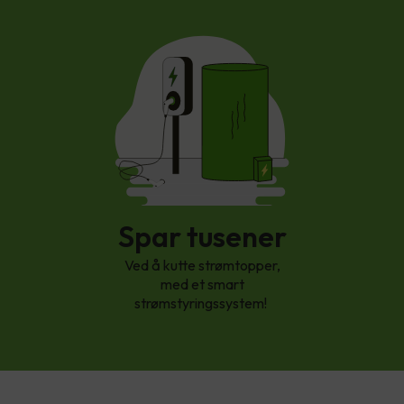
Spar tusener
Ved å kutte strømtopper,
med et smart
strømstyringssystem!