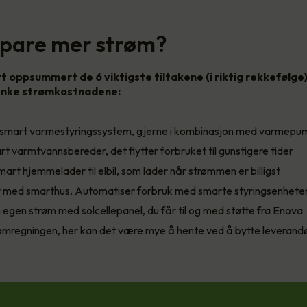
 spare mer strøm?
rt oppsummert de 6 viktigste tiltakene (i riktig rekkefølge
senke strømkostnadene:
et smart varmestyringssystem, gjerne i kombinasjon med varmep
art varmtvannsbereder, det flytter forbruket til gunstigere tider
art hjemmelader til elbil, som lader når strømmen er billigst
 med smarthus. Automatiser forbruk med smarte styringsenhete
 egen strøm med solcellepanel, du får til og med støtte fra Enova
ømregningen, her kan det være mye å hente ved å bytte leverand