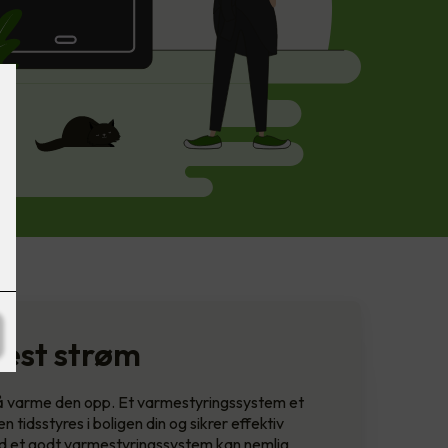
mest strøm
l å varme den opp. Et varmestyringssystem et
 tidsstyres i boligen din og sikrer effektiv
Med et godt varmestyringssystem kan nemlig