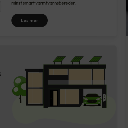
minst smart varmtvannsbereder.
Les mer
å