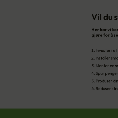
Vil du
Her har vi ko
gjøre for å 
Invester i 
Installer sm
Monter en sm
Spar penger
Produser din
Reduser str