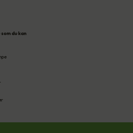
) som du kan
umpe
r
ør