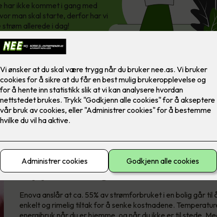
te har ikke kommet i gang med
vor man skal starte, derfor har vi
 strøm allerede i dag!
Oppvarming tar helt klart 
Enova anslår at ca. 55% av strømforbruket i en bolig går ti
enkelt og rimelig tiltak for å senke kostnadene. Temperaturen
energibruk når du er hjemme, og når du ikke er til stede. 